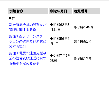
例規名称
制定年月日
種別番号
■ に
新居須集会所の設置及び
◆昭和62年3
条例第145号
管理に関する条例
月31日
藍住町西クリーンステー
◆昭和56年4
ションの管理及び運営に
規則第51号
月1日
関する規則
藍住町乳児等通園支援事
◆令和7年3月
業の設備及び運営に関す
条例第19号
28日
る基準を定める条例