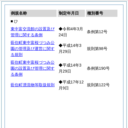
例規名称
制定年月日
種別番号
■ ひ
東中富交流館の設置及び
◆令和4年3月
条例第12号
管理に関する条例
24日
藍住町東中富桜づつみ公
◆平成14年3
園の管理及び運営に関す
規則第98号
月29日
る規則
藍住町東中富桜づつみ公
◆平成14年3
園の設置及び管理に関す
条例第190号
月29日
る条例
◆平成17年12
藍住町漂流物等取扱規則
規則第122号
月9日