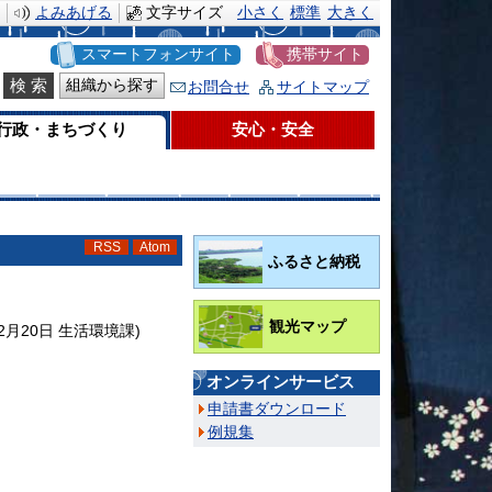
よみあげる
文字サイズ
小さく
標準
大きく
スマートフォンサイト
携帯サイト
組織から探す
お問合せ
サイトマップ
行政・まちづくり
安心・安全
RSS
Atom
ふるさと納税
観光マップ
12月20日
生活環境課
)
オンラインサービス
申請書ダウンロード
例規集