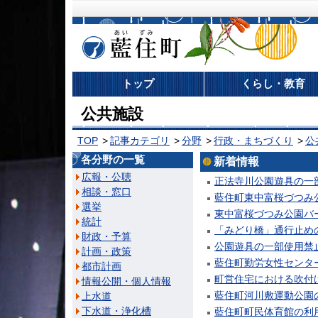
藍住町
トップ
くらし・教育
公共施設
TOP
記事カテゴリ
分野
行政・まちづくり
公
各分野の一覧
新着情報
広報・公聴
正法寺川公園遊具の一
相談・窓口
藍住町東中富桜づつみ
選挙
東中富桜づつみ公園バ
統計
「みどり橋」通行止め
財政・予算
公園遊具の一部使用禁
計画・政策
藍住町勤労女性センタ
都市計画
町営住宅における吹付
情報公開・個人情報
藍住町河川敷運動公園
上水道
下水道・浄化槽
藍住町町民体育館の利