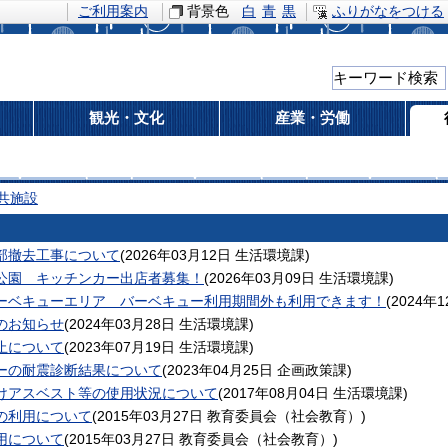
ご利用案内
背景色
白
青
黒
ふりがなをつける
観光・文化
産業・労働
共施設
部撤去工事について
(
2026年03月12日
生活環境課
)
公園 キッチンカー出店者募集！
(
2026年03月09日
生活環境課
)
ーベキューエリア バーベキュー利用期間外も利用できます！
(
2024年
のお知らせ
(
2024年03月28日
生活環境課
)
止について
(
2023年07月19日
生活環境課
)
ーの耐震診断結果について
(
2023年04月25日
企画政策課
)
けアスベスト等の使用状況について
(
2017年08月04日
生活環境課
)
の利用について
(
2015年03月27日
教育委員会（社会教育）
)
用について
(
2015年03月27日
教育委員会（社会教育）
)