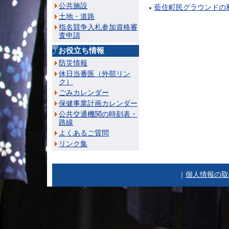
公共施設
藍住町民グラウンドの
土地・道路
指名競争入札参加資格審
査申請
お役立ち情報
防災情報
休日当番医（外部リン
ク）
ごみカレンダー
保健事業計画カレンダー
公共交通機関の時刻表・
路線
よくあるご質問
リンク集
｜
個人情報の取