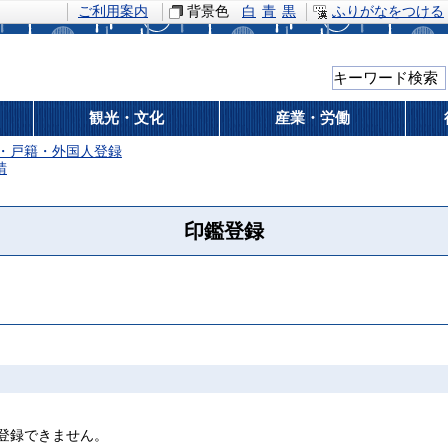
ご利用案内
背景色
白
青
黒
ふりがなをつける
観光・文化
産業・労働
・戸籍・外国人登録
請
印鑑登録
登録できません。