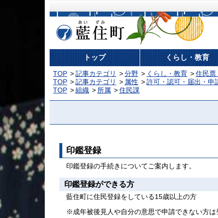
藍住町
トップ
くらし・教育
TOP
記事カテゴリ
分野
くらし・教育
住民票
TOP
記事カテゴリ
属性
許可・認可・届出・申
TOP
組織
所属
住民課
印鑑登録
印鑑登録の手続きについてご案内します。
印鑑登録ができる方
藍住町に住民登録をしている15歳以上の方
※成年被後見人や自分の意思で申請できない方は