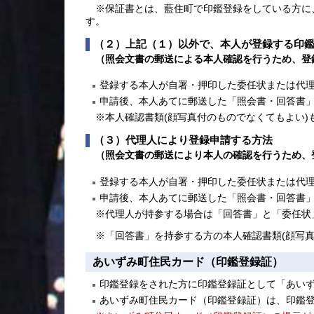
※保証書とは、藍住町で印鑑登録をしている方に
す。
（２）上記（１）以外で、本人が登録する印
（照会文書の郵送による本人確認を行うため、登
登録する本人が自署・押印した委任状または代
申請後、本人あてに郵送した「照会書・回答書
※本人確認書類(顔写真付のものでなくてもよい)
（３）代理人により登録申請する方法
（照会文書の郵送により本人の確認を行うため、
登録する本人が自署・押印した委任状または代
申請後、本人あてに郵送した「照会書・回答書
※代理人が持参する場合は「回答書」と「委任状
※「回答書」を持参する方の本人確認書類(顔写真
あいずみ町住民カード（印鑑登録証）
印鑑登録をされた方に印鑑登録証として「あい
あいずみ町住民カード（印鑑登録証）は、印鑑