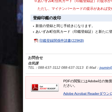
※あいずみ町住民カード（印鑑登録証）の提示が
ただし、マイナンバーカードの提示があれば交
登録印鑑の改印
新規の登録と同じ手続きになります。
あいずみ町住民カード（印鑑登録証）と新たに
印鑑登録関係申請書(229KB)
お問合せ
住民課
TEL
：088-637-3112 088-637-3113
E-Mail
：
jyumin@
PDFの閲覧にはAdobe社の無償の
ださい。
Adobe Acrobat Readerダウ