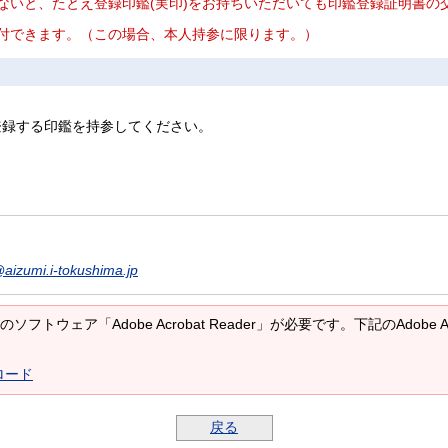
ないと、たとえ登録印鑑(実印)をお持ちいただいても印鑑登録証明書の
付できます。（この場合、本人持参に限ります。）
登録する印鑑を持参してください。
aizumi.i-tokushima.jp
ソフトウェア「Adobe Acrobat Reader」が必要です。下記のAdobe 
ンロード
戻る