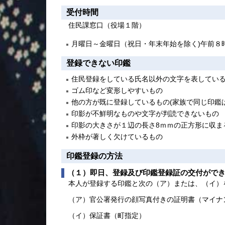
受付時間
住民課窓口（役場１階）
月曜日～金曜日（祝日・年末年始を除く)午前８
登録できない印鑑
住民登録をしている氏名以外の文字を表してい
ゴム印など変形しやすいもの
他の方が既に登録しているもの(家族で同じ印鑑
印影が不鮮明なものや文字が判読できないもの
印影の大きさが１辺の長さ8ｍｍの正方形に収ま
外枠が著しく欠けているもの
印鑑登録の方法
（１）即日、登録及び印鑑登録証の交付がで
本人が登録する印鑑と次の（ア）または、（イ）
（ア）官公署発行の顔写真付きの証明書（マイナ
（イ）
保証書（町指定）