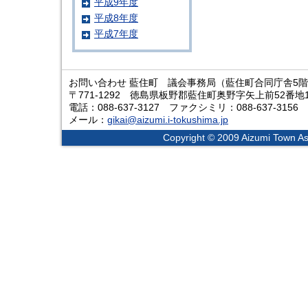
平成9年度
平成8年度
平成7年度
お問い合わせ 藍住町 議会事務局（藍住町合同庁舎5
〒771-1292 徳島県板野郡藍住町奥野字矢上前52番地
電話：088-637-3127 ファクシミリ：088-637-3156
メール：
gikai@aizumi.i-tokushima.jp
Copyright © 2009 Aizumi Town Ass