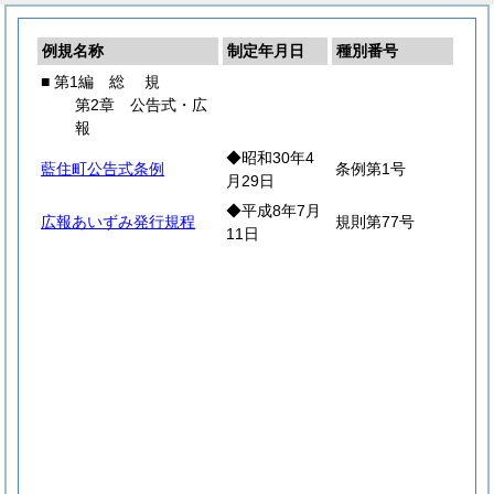
例規名称
制定年月日
種別番号
■ 第1編
総
規
第2章 公告式・広
報
◆昭和30年4
藍住町公告式条例
条例第1号
月29日
◆平成8年7月
広報あいずみ発行規程
規則第77号
11日