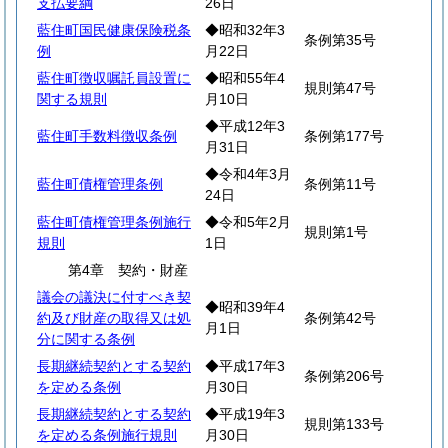
支払要綱
26日
藍住町国民健康保険税条
◆昭和32年3
条例第35号
例
月22日
藍住町徴収嘱託員設置に
◆昭和55年4
規則第47号
関する規則
月10日
◆平成12年3
藍住町手数料徴収条例
条例第177号
月31日
◆令和4年3月
藍住町債権管理条例
条例第11号
24日
藍住町債権管理条例施行
◆令和5年2月
規則第1号
規則
1日
第4章 契約・財産
議会の議決に付すべき契
◆昭和39年4
約及び財産の取得又は処
条例第42号
月1日
分に関する条例
長期継続契約とする契約
◆平成17年3
条例第206号
を定める条例
月30日
長期継続契約とする契約
◆平成19年3
規則第133号
を定める条例施行規則
月30日