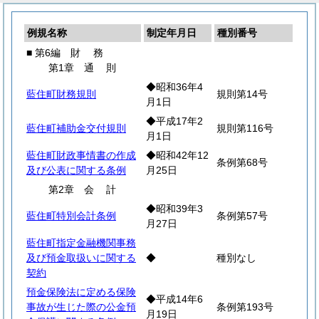
例規名称
制定年月日
種別番号
■ 第6編
財
務
第1章
通
則
◆昭和36年4
藍住町財務規則
規則第14号
月1日
◆平成17年2
藍住町補助金交付規則
規則第116号
月1日
藍住町財政事情書の作成
◆昭和42年12
条例第68号
及び公表に関する条例
月25日
第2章
会
計
◆昭和39年3
藍住町特別会計条例
条例第57号
月27日
藍住町指定金融機関事務
及び預金取扱いに関する
◆
種別なし
契約
預金保険法に定める保険
◆平成14年6
事故が生じた際の公金預
条例第193号
月19日