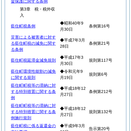
金保護に関する条例
第3章 税・税外収
入
◆昭和40年9
藍住町税条例
条例第16号
月30日
災害による被害者に対す
◆平成7年3月
る藍住町税の減免に関す
条例第21号
28日
る条例
◆平成17年3
藍住町税延滞金減免規則
規則第117号
月30日
藍住町環境性能割の減免
◆令和元年9
規則第6号
に関する規則
月19日
藍住町町税等の滞納に対
◆平成18年12
する特別措置に関する条
条例第212号
月27日
例
藍住町町税等の滞納に対
◆平成18年12
する特別措置に関する条
規則第132号
月27日
例施行規則
藍住町税に係る返還金の
◆平成9年3月
告示第20号