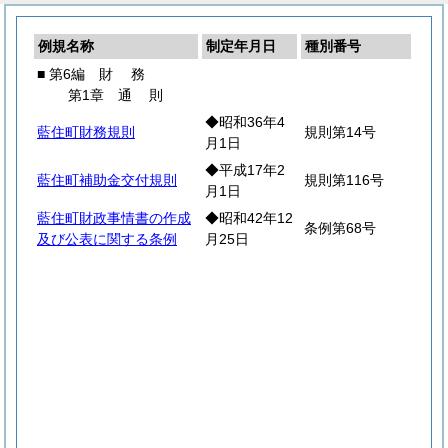
例規名称
制定年月日
種別番号
■ 第6編
財
務
第1章
通
則
◆昭和36年4
藍住町財務規則
規則第14号
月1日
◆平成17年2
藍住町補助金交付規則
規則第116号
月1日
藍住町財政事情書の作成
◆昭和42年12
条例第68号
及び公表に関する条例
月25日