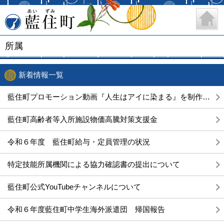
藍住町
所属
新着情報一覧
藍住町プロモーション動画『人生はアイに染まる』を制作しました！
藍住町高齢者等入所施設物価高騰対策支援金
令和６年度 藍住町給与・定員管理の状況
特定技能所属機関による協力確認書の提出について
藍住町公式YouTubeチャンネルについて
令和６年度藍住町中学生海外派遣団 帰国報告