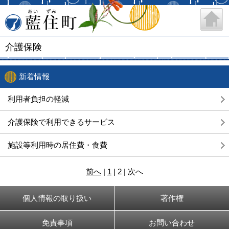
藍住町
介護保険
新着情報
利用者負担の軽減
介護保険で利用できるサービス
施設等利用時の居住費・食費
前へ
|
1
|
2
|
次へ
個人情報の取り扱い
著作権
免責事項
お問い合わせ