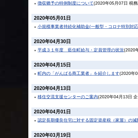
徴収猶予の特例制度について
(
2020年05月07日
税務
2020年05月01日
小規模事業者持続化補助金(一般型・コロナ特別対応
2020年04月30日
平成３１年度 藍住町給与・定員管理の状況
(
2020
2020年04月15日
町内の「がんばる商工業者」を紹介します
(
2020年
2020年04月13日
移住交流支援センターのご案内
(
2020年04月13日
企
2020年04月01日
認定長期優良住宅に対する固定資産税（家屋）の減
2020年03月19日