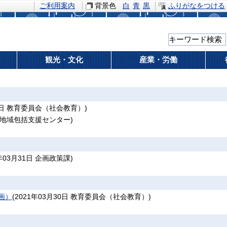
ご利用案内
背景色
白
青
黒
ふりがなをつける
観光・文化
産業・労働
日
教育委員会（社会教育）
)
地域包括支援センター
)
年03月31日
企画政策課
)
画）
(
2021年03月30日
教育委員会（社会教育）
)