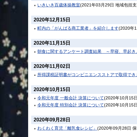
いきいき百歳体操教室
(
2021年03月29日
地域包括支
2020年12月15日
町内の「がんばる商工業者」を紹介します
(
2020年
2020年11月15日
朝食に関するアンケート調査結果 ～早寝、早起き
2020年11月02日
所得課税証明書がコンビニエンスストアで取得でき
2020年10月15日
令和元年度 一般会計 決算について
(
2020年10月15
令和元年度 特別会計 決算について
(
2020年10月15
2020年09月28日
わくわく育児「離乳食レシピ」
(
2020年09月28日
保