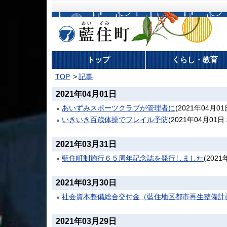
藍住町
トップ
くらし・教育
TOP
記事
2021年04月01日
あいずみスポーツクラブが管理者に
(
2021年04月01
いきいき百歳体操でフレイル予防
(
2021年04月01日
2021年03月31日
藍住町制施行６５周年記念誌を発行しました
(
2021
2021年03月30日
社会資本整備総合交付金（藍住地区都市再生整備計
2021年03月29日