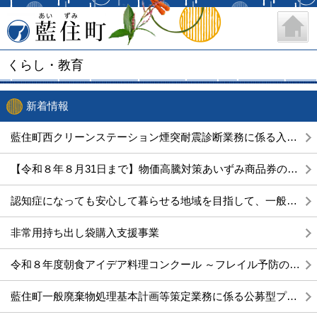
藍住町
くらし・教育
新着情報
藍住町西クリーンステーション煙突耐震診断業務に係る入札公告について
【令和８年８月31日まで】物価高騰対策あいずみ商品券の購入・使用について
認知症になっても安心して暮らせる地域を目指して、一般公開講座を開催します！
非常用持ち出し袋購入支援事業
令和８年度朝食アイデア料理コンクール ～フレイル予防の視点をプラス～
藍住町一般廃棄物処理基本計画等策定業務に係る公募型プロポーザルの実施について